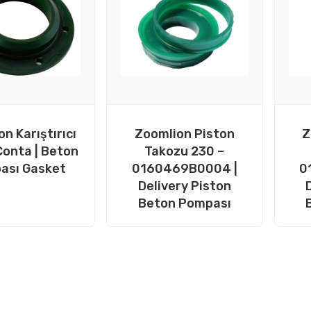
n Karıştırıcı
Zoomlion Piston
Z
Conta | Beton
Takozu 230 –
ası Gasket
0160469B0004 |
0
Delivery Piston
Beton Pompası