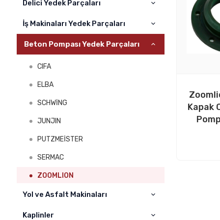
Delici Yedek Parçaları
İş Makinaları Yedek Parçaları
ATLAS COPCO
SANDVİK
Beton Pompası Yedek Parçaları
Cat
FURUKAWA
Komatsu
CIFA
MONTABERT
Volvo
ELBA
Zoomlio
INGERSOLL RAND
Hıtachi
SCHWİNG
Kapak 
MİNE MASTER
Pomp
Sumitomo
JUNJIN
DAİNONG
Hyundai
PUTZMEİSTER
Liebherr
SERMAC
Hidromek
ZOOMLION
Daewoo
Yol ve Asfalt Makinaları
Kawasaki
Kaplinler
WOGOLE