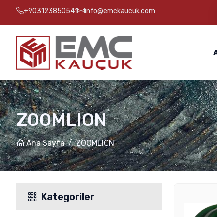
+903123850541
info@emckaucuk.com
ZOOMLION
Ana Sayfa
ZOOMLION
Kategoriler