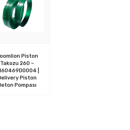
oomlion Piston
Takozu 260 –
160469D0004 |
Delivery Piston
Beton Pompası