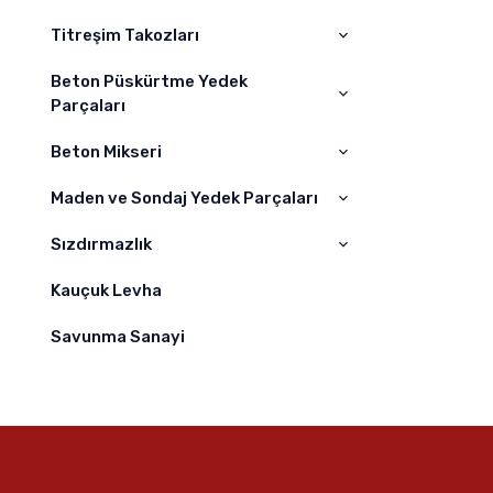
Jcb
BOMAG
Titreşim Takozları
A – AS Kaplin
Case
DYNAPAC
Kaplin
Beton Püskürtme Yedek
Titreşim Takoz
Çukurova
Parçaları
Champion
Beton Mikseri
Kelepçeler
Samsung
Nozullar
Maden ve Sondaj Yedek Parçaları
Beton Mikseri
Difüzörler
Sızdırmazlık
Maden Yedek Parçaları
Hortumlar
Sondaj Yedek Parçaları
Kauçuk Levha
O-Ring Grubu
Yağ Keçeleri
Savunma Sanayi
Burç Grupları
O-ring Kit