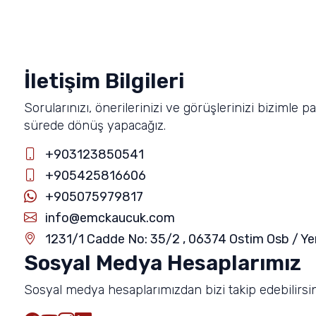
İletişim Bilgileri
Sorularınızı, önerilerinizi ve görüşlerinizi bizimle p
sürede dönüş yapacağız.
+903123850541
+905425816606
+905075979817
info@emckaucuk.com
1231/1 Cadde No: 35/2 , 06374 Ostim Osb / Ye
Sosyal Medya Hesaplarımız
Sosyal medya hesaplarımızdan bizi takip edebilirsin