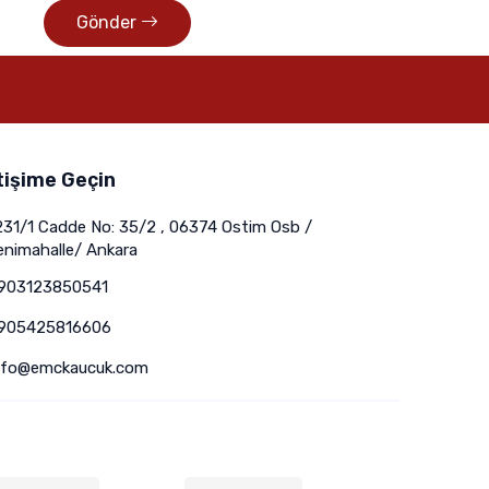
Gönder
tişime Geçin
231/1 Cadde No: 35/2 , 06374 Ostim Osb /
enimahalle/ Ankara
903123850541
905425816606
nfo@emckaucuk.com