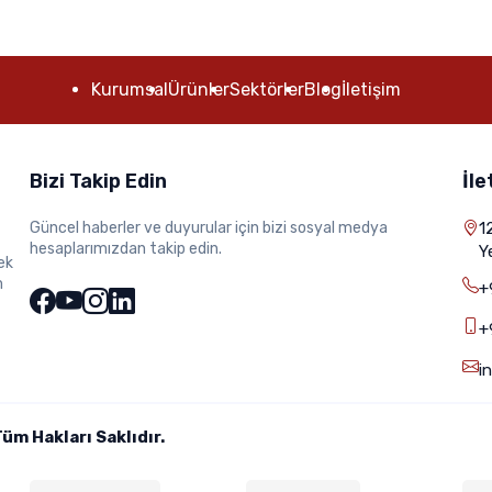
Kurumsal
Ürünler
Sektörler
Blog
İletişim
Bizi Takip Edin
İle
Güncel haberler ve duyurular için bizi sosyal medya
1
hesaplarımızdan takip edin.
Y
ek
m
+
+
i
m Hakları Saklıdır.