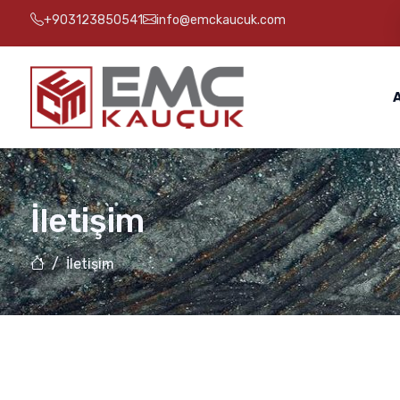
+903123850541
info@emckaucuk.com
İletişim
İletişim