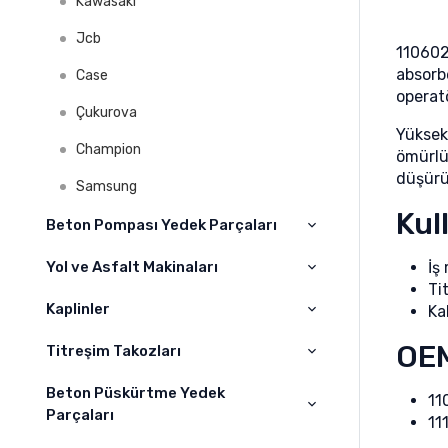
Kawasaki
Jcb
110602
absorb
Case
operatö
Çukurova
Yüksek 
Champion
ömürlü
düşürü
Samsung
Kul
Beton Pompası Yedek Parçaları
İş
Yol ve Asfalt Makinaları
CIFA
Ti
ELBA
Kaplinler
Ka
WOGOLE
SCHWİNG
OEM
BOMAG
Titreşim Takozları
A – AS Kaplin
JUNJIN
DYNAPAC
Kaplin
Beton Püskürtme Yedek
Titreşim Takoz
11
Parçaları
PUTZMEİSTER
11