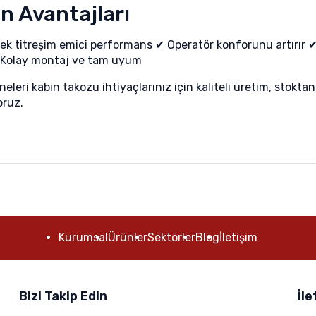
n Avantajları
ek titreşim emici performans ✔ Operatör konforunu artırır ✔
 Kolay montaj ve tam uyum
neleri kabin takozu ihtiyaçlarınız için kaliteli üretim, stokt
ruz.
Kurumsal
Ürünler
Sektörler
Blog
İletişim
Bizi Takip Edin
İle