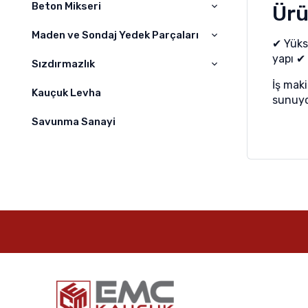
SERMAC
Beton Mikseri
Ürü
Kelepçeler
ZOOMLION
Nozullar
Maden ve Sondaj Yedek Parçaları
Beton Mikseri
✔ Yüks
yapı ✔
Difüzörler
Sızdırmazlık
Maden Yedek Parçaları
İş maki
Hortumlar
Sondaj Yedek Parçaları
Kauçuk Levha
O-Ring Grubu
sunuyo
Yağ Keçeleri
Savunma Sanayi
Burç Grupları
O-ring Kit