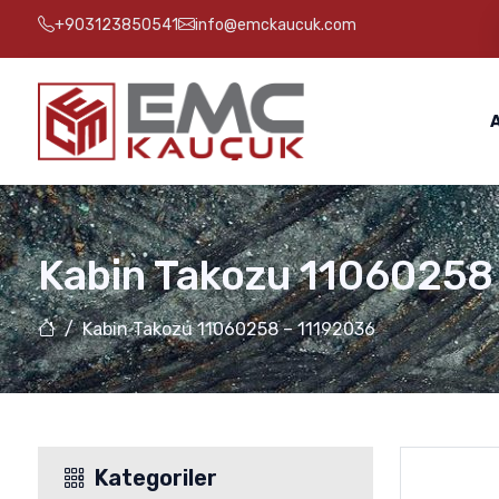
+903123850541
info@emckaucuk.com
Kabin Takozu 11060258
Kabin Takozu 11060258 – 11192036
Kategoriler