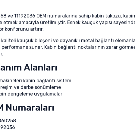
58 ve 11192036 OEM numaralarına sahip kabin takozu, kabin il
e etmek amacıyla üretilmiştir. Esnek kauçuk yapısı sayesinde
r konforunu artırır.
kaliteli kauçuk bileşeni ve dayanıklı metal bağlantı elemanla
 performans sunar. Kabin bağlantı noktalarının zarar görmes
r.
lanım Alanları
 makineleri kabin bağlantı sistemi
treşim ve darbe sönümleme
bin dengeleme uygulamaları
 Numaraları
060258
192036