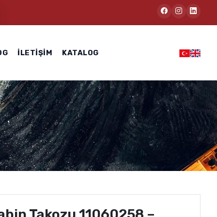
OG
İLETIŞIM
KATALOG
abin Takozu 11060258 –