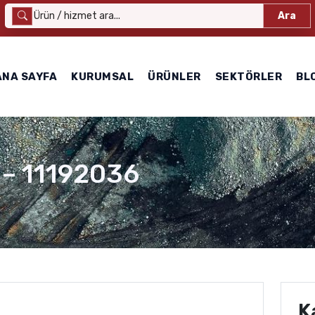
Ara
ANA SAYFA
KURUMSAL
ÜRÜNLER
SEKTÖRLER
BL
 – 11192036
K