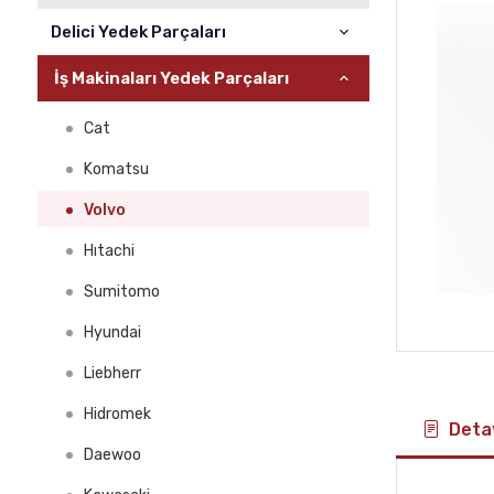
Delici Yedek Parçaları
İş Makinaları Yedek Parçaları
ATLAS COPCO
SANDVİK
Cat
FURUKAWA
Komatsu
MONTABERT
Volvo
INGERSOLL RAND
Hıtachi
MİNE MASTER
Sumitomo
DAİNONG
Hyundai
Liebherr
Hidromek
Detay
Daewoo