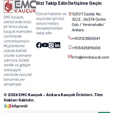
Bizi Takip Edin
İletişime Geçin
Güncel haberler ve
1231/1 Cadde No:
EMC Kauçuk,
duyurular için bizi
35/2 , 06374 Ostim
sektöründe öncü
sosyal medya
Osb / Yenimahalle/
bir firma olarak
hesaplarımızdan
Ankara
kauçuk mamulleri
takip edin.
üretiminde
+903123850541
uzmanlaşmıştır.
Müşterilerine
+905425816606
yüksek kaliteli
ürünler sunmanın
info@emckaucuk.com
yanı sıra, sürekli
yenilik ve gelişim
anlayışıyla
sektörde öncü bir
konumda yer
almaktadır.
© 2026 EMC Kauçuk – Ankara Kauçuk Ürünleri. Tüm
Hakları Saklıdır.