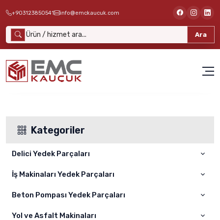
+903123850541
info@emckaucuk.com
Ara
Kategoriler
Delici Yedek Parçaları
İş Makinaları Yedek Parçaları
ATLAS COPCO
SANDVİK
Beton Pompası Yedek Parçaları
Cat
FURUKAWA
Komatsu
Yol ve Asfalt Makinaları
CIFA