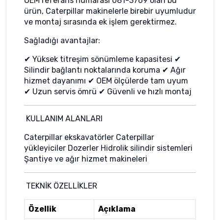
OEM referans numarası 081-3769 olan bu
ürün, Caterpillar makinelerle birebir uyumludur
ve montaj sırasında ek işlem gerektirmez.
Sağladığı avantajlar:
✔ Yüksek titreşim sönümleme kapasitesi ✔
Silindir bağlantı noktalarında koruma ✔ Ağır
hizmet dayanımı ✔ OEM ölçülerde tam uyum
✔ Uzun servis ömrü ✔ Güvenli ve hızlı montaj
KULLANIM ALANLARI
Caterpillar ekskavatörler Caterpillar
yükleyiciler Dozerler Hidrolik silindir sistemleri
Şantiye ve ağır hizmet makineleri
TEKNİK ÖZELLİKLER
Özellik
Açıklama