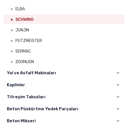
MONTABERT
Volvo
ELBA
INGERSOLL RAND
Hıtachi
SCHWİNG
MİNE MASTER
Sumitomo
JUNJIN
DAİNONG
Hyundai
PUTZMEİSTER
Liebherr
SERMAC
Hidromek
ZOOMLION
Daewoo
Yol ve Asfalt Makinaları
Kawasaki
Kaplinler
WOGOLE
Jcb
BOMAG
Titreşim Takozları
A – AS Kaplin
Case
DYNAPAC
Kaplin
Beton Püskürtme Yedek Parçaları
Titreşim Takoz
Çukurova
Beton Mikseri
Kelepçeler
Champion