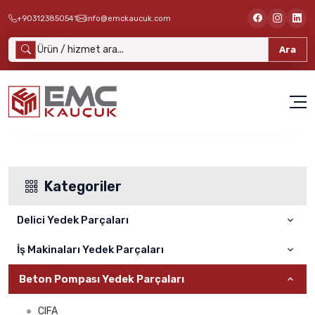
+903123850541
info@emckaucuk.com
Ara
Kategoriler
Delici Yedek Parçaları
İş Makinaları Yedek Parçaları
ATLAS COPCO
SANDVİK
Beton Pompası Yedek Parçaları
Cat
FURUKAWA
Komatsu
CIFA