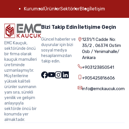
Kurumsal
Ürünler
Sektörler
Blog
İletişim
Bizi Takip Edin
İletişime Geçin
Güncel haberler ve
1231/1 Cadde No:
EMC Kauçuk,
duyurular için bizi
35/2 , 06374 Ostim
sektöründe öncü
sosyal medya
Osb / Yenimahalle/
bir firma olarak
hesaplarımızdan
Ankara
kauçuk mamulleri
takip edin.
üretiminde
+903123850541
uzmanlaşmıştır.
Müşterilerine
+905425816606
yüksek kaliteli
ürünler sunmanın
info@emckaucuk.com
yanı sıra, sürekli
yenilik ve gelişim
anlayışıyla
sektörde öncü bir
konumda yer
almaktadır.