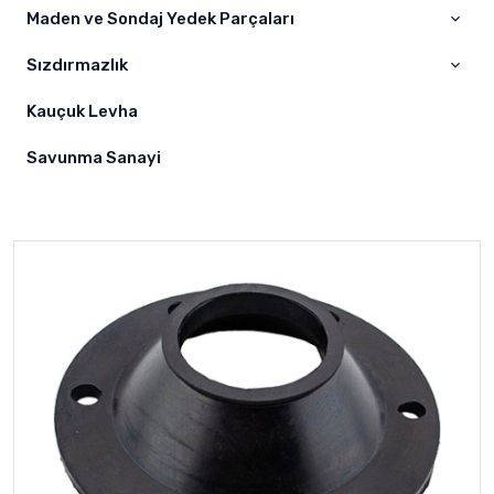
Nozullar
Maden ve Sondaj Yedek Parçaları
Beton Mikseri
Samsung
Difüzörler
Sızdırmazlık
Maden Yedek Parçaları
Hortumlar
Sondaj Yedek Parçaları
Kauçuk Levha
O-Ring Grubu
Yağ Keçeleri
Savunma Sanayi
Burç Grupları
O-ring Kit