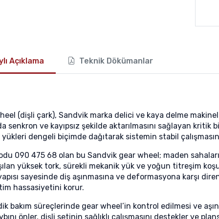
lı Açıklama
Teknik Dökümanlar
heel (dişli çark), Sandvik marka delici ve kaya delme makine
a senkron ve kayıpsız şekilde aktarılmasını sağlayan kritik b
 yükleri dengeli biçimde dağıtarak sistemin stabil çalışmas
odu 090 475 68 olan bu Sandvik gear wheel; maden sahaları,
şılan yüksek tork, sürekli mekanik yük ve yoğun titreşim koşul
yapısı sayesinde diş aşınmasına ve deformasyona karşı direnç
tim hassasiyetini korur.
dik bakım süreçlerinde gear wheel’in kontrol edilmesi ve a
bını önler, dişli setinin sağlıklı çalışmasını destekler ve plan