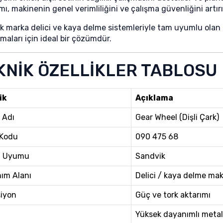
mı, makinenin genel verimliliğini ve çalışma güvenliğini artırı
k marka delici ve kaya delme sistemleriyle tam uyumlu olan 
maları için ideal bir çözümdür.
KNİK ÖZELLİKLER TABLOSU
ik
Açıklama
 Adı
Gear Wheel (Dişli Çark)
 Kodu
090 475 68
a Uyumu
Sandvik
nım Alanı
Delici / kaya delme mak
iyon
Güç ve tork aktarımı
Yüksek dayanımlı metal