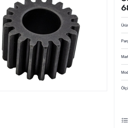
6
Ürü
Par
Mar
Mod
Ölç