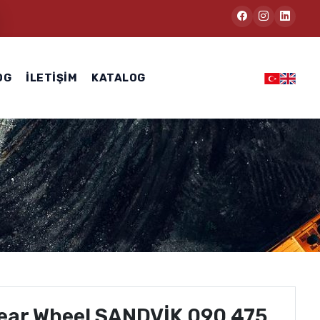
OG
İLETIŞIM
KATALOG
ear Wheel SANDVİK 090 475