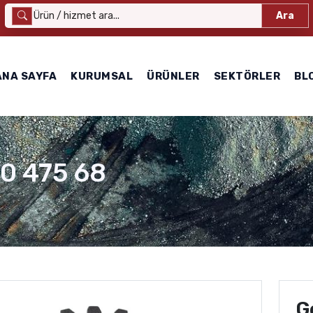
Ara
ANA SAYFA
KURUMSAL
ÜRÜNLER
SEKTÖRLER
BL
0 475 68
G