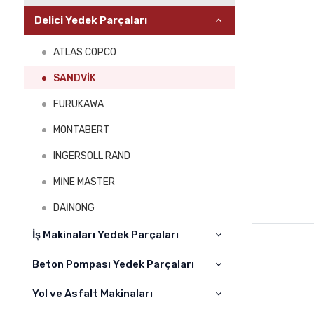
Delici Yedek Parçaları
ATLAS COPCO
SANDVİK
FURUKAWA
MONTABERT
INGERSOLL RAND
MİNE MASTER
DAİNONG
İş Makinaları Yedek Parçaları
Beton Pompası Yedek Parçaları
Cat
Komatsu
Yol ve Asfalt Makinaları
CIFA