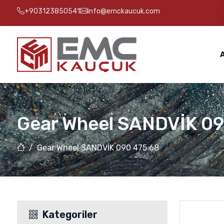
+903123850541
info@emckaucuk.com
Gear Wheel SANDVİK 09
Gear Wheel SANDVİK 090 475 68
Kategoriler