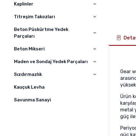
Volvo
ELBA
Kaplinler
WOGOLE
Hıtachi
SCHWİNG
BOMAG
Titreşim Takozları
A – AS Kaplin
Sumitomo
JUNJIN
DYNAPAC
Kaplin
Beton Püskürtme Yedek
Titreşim Takoz
Hyundai
Parçaları
PUTZMEİSTER
Detay
Liebherr
SERMAC
Beton Mikseri
Kelepçeler
Hidromek
ZOOMLION
Nozullar
Maden ve Sondaj Yedek Parçaları
Beton Mikseri
Daewoo
Gear w
Difüzörler
Sızdırmazlık
Maden Yedek Parçaları
arasınd
Kawasaki
Hortumlar
yüksek
Sondaj Yedek Parçaları
Kauçuk Levha
O-Ring Grubu
Jcb
Ürün k
Yağ Keçeleri
Savunma Sanayi
karşıla
Case
metal 
Burç Grupları
Çukurova
güç ile
O-ring Kit
Champion
Periyo
güç kay