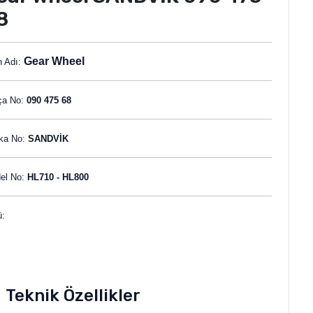
8
Gear Wheel
n Adı:
ça No:
090 475 68
ka No:
SANDVİK
el No:
HL710 - HL800
ü:
Teknik Özellikler