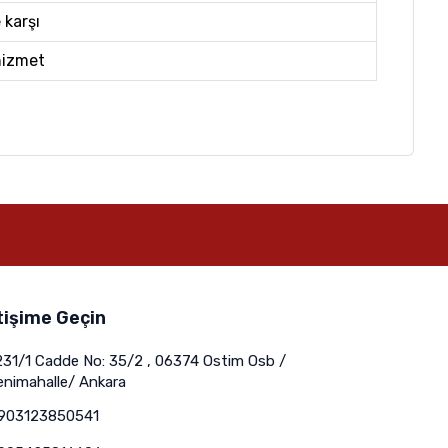
 karşı
hizmet
tişime Geçin
231/1 Cadde No: 35/2 , 06374 Ostim Osb /
enimahalle/ Ankara
903123850541