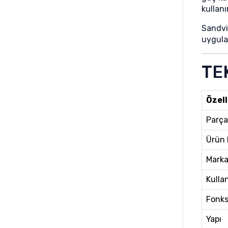
Samsung
kullanı
Sandvi
uygula
TE
Özell
Parça
Ürün
Mark
Kulla
Fonks
Yapı