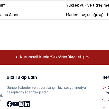
nım
Yüksek yük ve titreşime
ama Alanı
Maden, taş ocağı, ağır 
Kurumsal
Ürünler
Sektörler
Blog
İletişim
Bizi Takip Edin
İle
Güncel haberler ve duyurular için bizi sosyal medya
1
hesaplarımızdan takip edin.
Y
ek
m
+