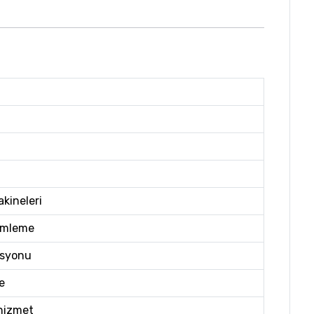
kineleri
ümleme
asyonu
e
 hizmet