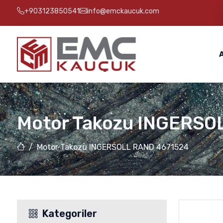
+903123850541
info@emckaucuk.com
Motor Takozu INGERSO
Motor Takozu INGERSOLL RAND 4671524
Kategoriler