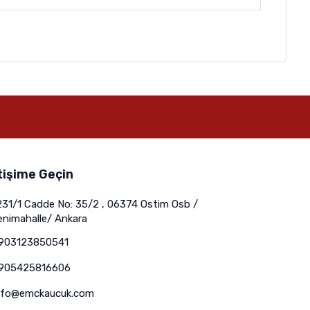
tişime Geçin
231/1 Cadde No: 35/2 , 06374 Ostim Osb /
enimahalle/ Ankara
903123850541
905425816606
nfo@emckaucuk.com