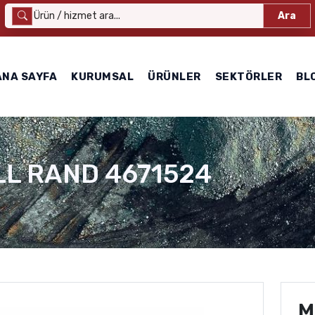
Ara
ANA SAYFA
KURUMSAL
ÜRÜNLER
SEKTÖRLER
BL
LL RAND 4671524
M