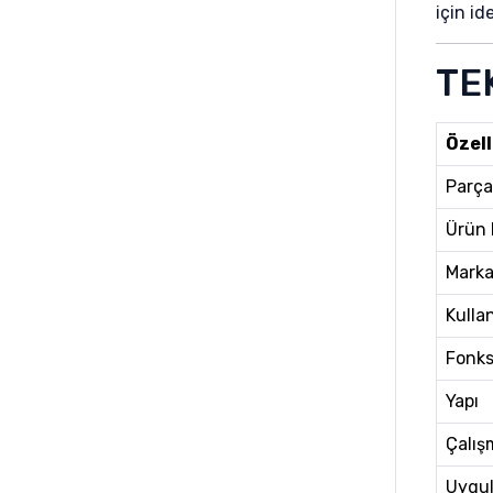
Samsung
için id
TE
Özell
Parça
Ürün
Mark
Kulla
Fonks
Yapı
Çalış
Uygul