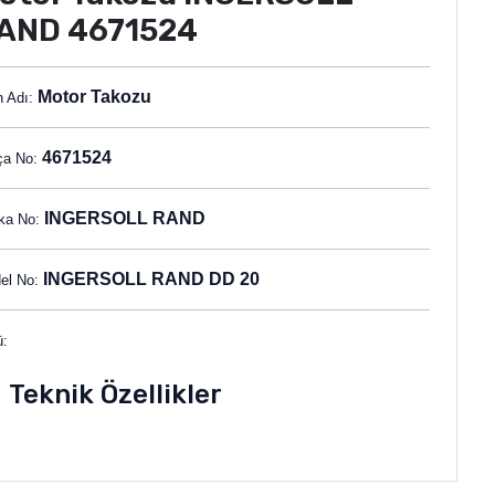
AND 4671524
Motor Takozu
n Adı:
4671524
ça No:
INGERSOLL RAND
ka No:
INGERSOLL RAND DD 20
el No:
ü:
Teknik Özellikler