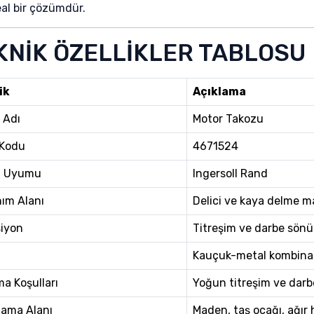
eal bir çözümdür.
KNİK ÖZELLİKLER TABLOSU
ik
Açıklama
 Adı
Motor Takozu
 Kodu
4671524
a Uyumu
Ingersoll Rand
nım Alanı
Delici ve kaya delme ma
iyon
Titreşim ve darbe sön
Kauçuk-metal kombin
ma Koşulları
Yoğun titreşim ve darb
ama Alanı
Maden, taş ocağı, ağır