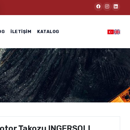
OG
İLETIŞIM
KATALOG
otor Takozu INGERSOLL