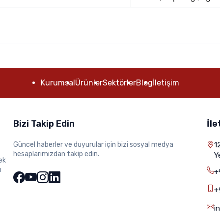
Kurumsal
Ürünler
Sektörler
Blog
İletişim
Bizi Takip Edin
İle
Güncel haberler ve duyurular için bizi sosyal medya
1
hesaplarımızdan takip edin.
Y
ek
m
+
+
i