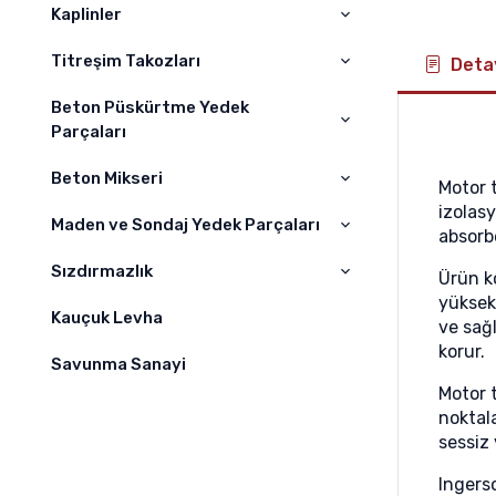
Volvo
ELBA
Kaplinler
WOGOLE
Hıtachi
SCHWİNG
BOMAG
Titreşim Takozları
Detay
A – AS Kaplin
Sumitomo
JUNJIN
DYNAPAC
Kaplin
Beton Püskürtme Yedek
Titreşim Takoz
Hyundai
Parçaları
PUTZMEİSTER
Liebherr
SERMAC
Beton Mikseri
Kelepçeler
Motor 
izolasy
Hidromek
ZOOMLION
Nozullar
Maden ve Sondaj Yedek Parçaları
Beton Mikseri
absorb
Daewoo
Difüzörler
Sızdırmazlık
Maden Yedek Parçaları
Ürün k
Kawasaki
yüksek 
Hortumlar
Sondaj Yedek Parçaları
Kauçuk Levha
O-Ring Grubu
ve sağ
Jcb
korur.
Yağ Keçeleri
Savunma Sanayi
Case
Motor 
Burç Grupları
Çukurova
noktal
sessiz 
O-ring Kit
Champion
Ingerso