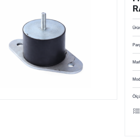
R
Ürü
Par
Mar
Mod
Ölç