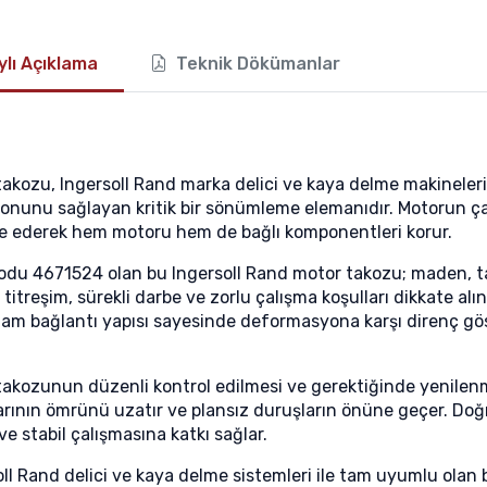
lı Açıklama
Teknik Dökümanlar
takozu, Ingersoll Rand marka delici ve kaya delme makineleri
onunu sağlayan kritik bir sönümleme elemanıdır. Motorun çalı
e ederek hem motoru hem de bağlı komponentleri korur.
odu 4671524 olan bu Ingersoll Rand motor takozu; maden, taş
titreşim, sürekli darbe ve zorlu çalışma koşulları dikkate alı
lam bağlantı yapısı sayesinde deformasyona karşı direnç gös
takozunun düzenli kontrol edilmesi ve gerektiğinde yenilenmes
arının ömrünü uzatır ve plansız duruşların önüne geçer. Do
ve stabil çalışmasına katkı sağlar.
ll Rand delici ve kaya delme sistemleri ile tam uyumlu olan 