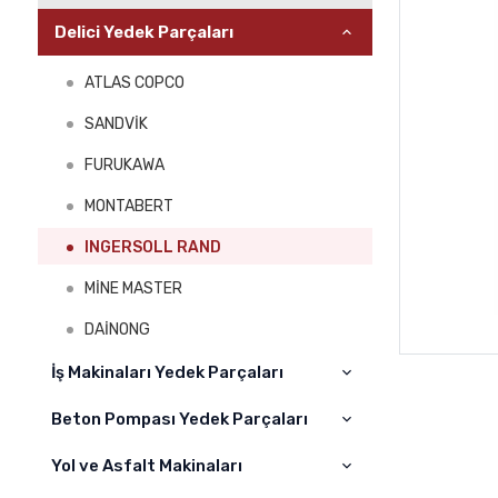
Delici Yedek Parçaları
ATLAS COPCO
SANDVİK
FURUKAWA
MONTABERT
INGERSOLL RAND
MİNE MASTER
DAİNONG
İş Makinaları Yedek Parçaları
Beton Pompası Yedek Parçaları
Cat
Komatsu
Yol ve Asfalt Makinaları
CIFA