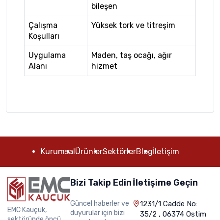
bileşen
Çalışma
Yüksek tork ve titreşim
Koşulları
Uygulama
Maden, taş ocağı, ağır
Alanı
hizmet
Kurumsal
Ürünler
Sektörler
Blog
İletişim
Bizi Takip Edin
İletişime Geçin
Güncel haberler ve
1231/1 Cadde No:
EMC Kauçuk,
duyurular için bizi
35/2 , 06374 Ostim
sektöründe öncü