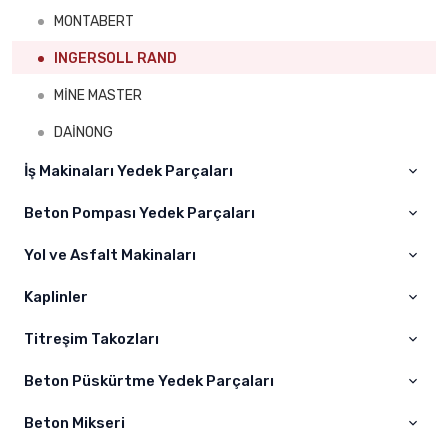
MONTABERT
INGERSOLL RAND
MİNE MASTER
DAİNONG
İş Makinaları Yedek Parçaları
Beton Pompası Yedek Parçaları
Cat
Komatsu
Yol ve Asfalt Makinaları
CIFA
Volvo
ELBA
Kaplinler
WOGOLE
Hıtachi
SCHWİNG
BOMAG
Titreşim Takozları
A – AS Kaplin
Sumitomo
JUNJIN
DYNAPAC
Kaplin
Beton Püskürtme Yedek Parçaları
Titreşim Takoz
Hyundai
PUTZMEİSTER
Beton Mikseri
Kelepçeler
Liebherr
SERMAC