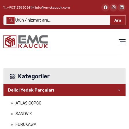
+903123850541
info@emckaucuk.com
Ara
Kategoriler
Delici Yedek Parçaları
ATLAS COPCO
SANDVİK
FURUKAWA