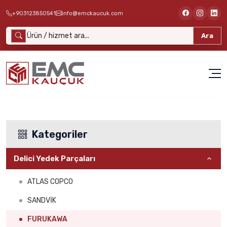
+903123850541
info@emckaucuk.com
Ara
Kategoriler
Delici Yedek Parçaları
ATLAS COPCO
SANDVİK
FURUKAWA