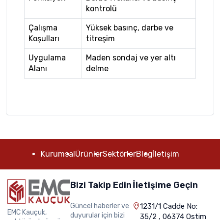
kontrolü
Çalışma
Yüksek basınç, darbe ve
Koşulları
titreşim
Uygulama
Maden sondaj ve yer altı
Alanı
delme
Kurumsal
Ürünler
Sektörler
Blog
İletişim
Bizi Takip Edin
İletişime Geçin
Güncel haberler ve
1231/1 Cadde No:
EMC Kauçuk,
duyurular için bizi
35/2 , 06374 Ostim