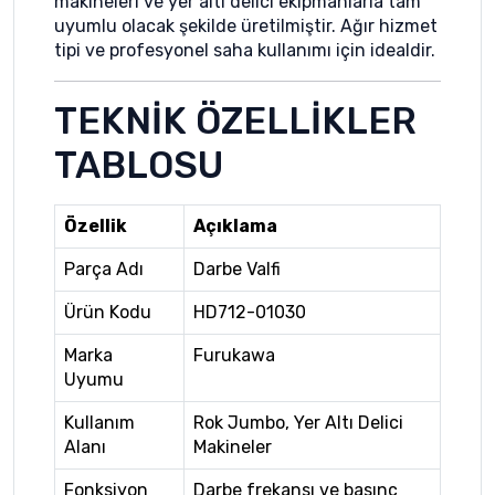
makineleri ve yer altı delici ekipmanlarla tam
uyumlu olacak şekilde üretilmiştir. Ağır hizmet
tipi ve profesyonel saha kullanımı için idealdir.
TEKNİK ÖZELLİKLER
TABLOSU
Özellik
Açıklama
Parça Adı
Darbe Valfi
Ürün Kodu
HD712-01030
Marka
Furukawa
Uyumu
Kullanım
Rok Jumbo, Yer Altı Delici
Alanı
Makineler
Fonksiyon
Darbe frekansı ve basınç