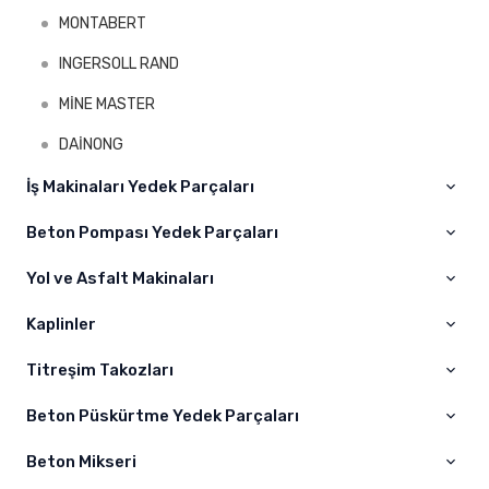
MONTABERT
INGERSOLL RAND
MİNE MASTER
DAİNONG
İş Makinaları Yedek Parçaları
Beton Pompası Yedek Parçaları
Cat
Komatsu
Yol ve Asfalt Makinaları
CIFA
Volvo
ELBA
Kaplinler
WOGOLE
Hıtachi
SCHWİNG
BOMAG
Titreşim Takozları
A – AS Kaplin
Sumitomo
JUNJIN
DYNAPAC
Kaplin
Beton Püskürtme Yedek Parçaları
Titreşim Takoz
Hyundai
PUTZMEİSTER
Beton Mikseri
Kelepçeler
Liebherr
SERMAC