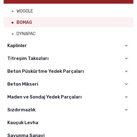
MONTABERT
Volvo
ELBA
WOGOLE
INGERSOLL RAND
Hıtachi
SCHWİNG
BOMAG
MİNE MASTER
Sumitomo
JUNJIN
DYNAPAC
DAİNONG
Hyundai
PUTZMEİSTER
Kaplinler
Liebherr
SERMAC
Titreşim Takozları
A – AS Kaplin
Hidromek
ZOOMLION
Kaplin
Beton Püskürtme Yedek Parçaları
Titreşim Takoz
Daewoo
Beton Mikseri
Kelepçeler
Kawasaki
Nozullar
Maden ve Sondaj Yedek Parçaları
Beton Mikseri
Jcb
Difüzörler
Sızdırmazlık
Case
Maden Yedek Parçaları
Hortumlar
Çukurova
Sondaj Yedek Parçaları
Kauçuk Levha
O-Ring Grubu
Champion
Yağ Keçeleri
Savunma Sanayi