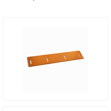
Samsung
Burç Grupları
O-ring Kit