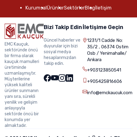
Kurumsal
Ürünler
Sektörler
Blog
İletişim
Bizi Takip Edin
İletişime Geçin
Güncel haberler ve
1231/1 Cadde No:
EMC Kauçuk,
duyurular için bizi
35/2 , 06374 Ostim
sektöründe öncü
sosyal medya
Osb / Yenimahalle/
bir firma olarak
hesaplarımızdan
Ankara
kauçuk mamulleri
takip edin.
üretiminde
+903123850541
uzmanlaşmıştır.
Müşterilerine
+905425816606
yüksek kaliteli
ürünler sunmanın
info@emckaucuk.com
yanı sıra, sürekli
yenilik ve gelişim
anlayışıyla
sektörde öncü bir
konumda yer
almaktadır.