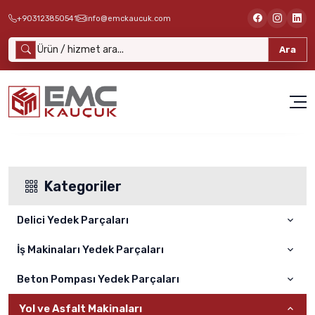
+903123850541
info@emckaucuk.com
Ara
Kategoriler
Delici Yedek Parçaları
İş Makinaları Yedek Parçaları
ATLAS COPCO
SANDVİK
Beton Pompası Yedek Parçaları
Cat
FURUKAWA
Komatsu
Yol ve Asfalt Makinaları
CIFA